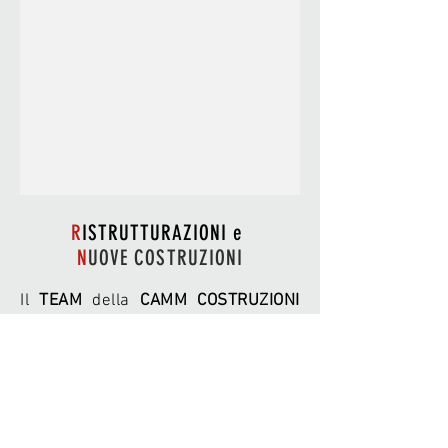
R
ISTRUTTURAZIONI e
N
UOVE COSTRUZIONI
Il
TEAM
della
CAMM COSTRUZIONI
accompagna il cliente fin dalle
prime fasi di
studio e di
computazione, fornendo un'
analisi
dettagliata
di tutti gli elementi
necessari per ottenere la
massima soddisfazione del