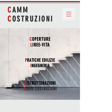
C
AMM
C
OSTRUZIONI
C
OPERTURE
L
INEE-VITA
P
RATICHE EDILIZIE
I
NGEGNERIA
R
ISTRUTTURAZIONI
N
UOVE COSTRUZIONI