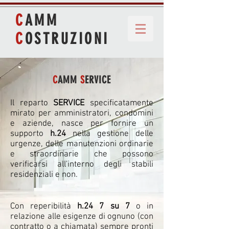
C
AMM
C
OSTRUZIONI
C
AMM
S
ERVICE
Il reparto
SERVICE
specificatamente
mirato per amministratori, condomini
e aziende, nasce per fornire un
supporto
h.24
nella gestione delle
urgenze, delle manutenzioni ordinarie
e straordinarie che possono
verificarsi all'interno degli stabili
residenziali e non.
Con reperibilità
h.24 7 su 7
o in
relazione alle esigenze di ognuno (con
contratto o a chiamata) sempre pronti